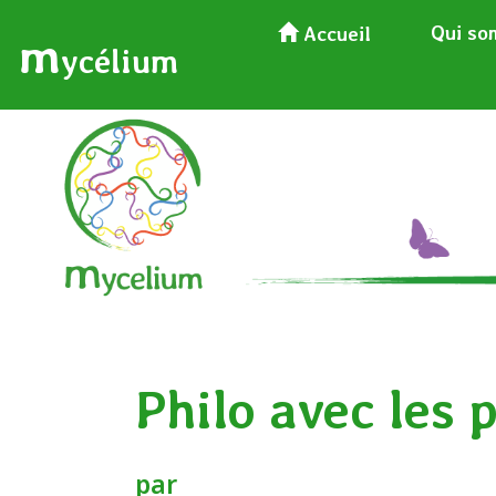
Qui so
Accueil
m
ycélium
Philo avec les
par