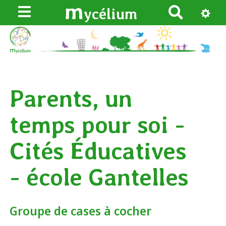
m
ycélium
R
e
c
h
e
r
Parents, un
c
h
temps pour soi -
e
r
Cités Éducatives
- école Gantelles
Groupe de cases à cocher