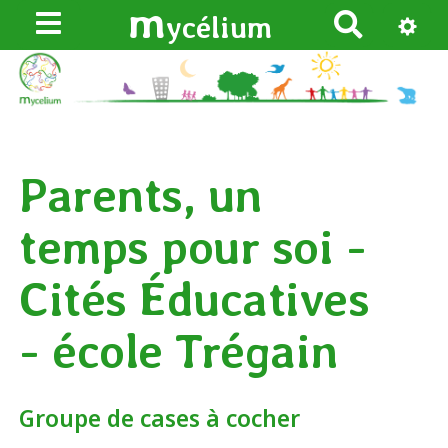
m
ycélium
R
e
c
h
e
r
Parents, un
c
h
temps pour soi -
e
r
Cités Éducatives
- école Trégain
Groupe de cases à cocher