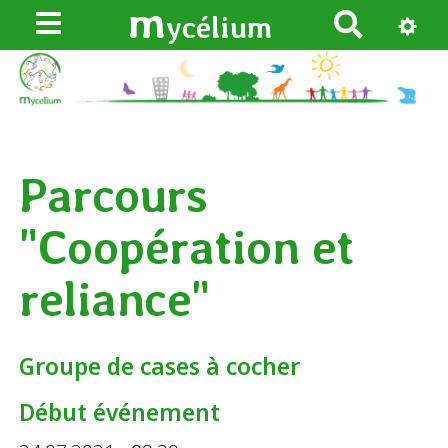
m
ycélium
R
e
c
h
e
r
Parcours
c
h
"Coopération et
e
r
reliance"
Groupe de cases à cocher
Début événement