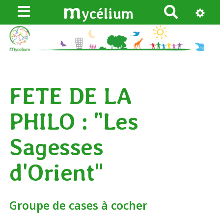
m
ycélium
R
e
c
h
e
r
FETE DE LA
c
h
PHILO : "Les
e
r
Sagesses
d'Orient"
Groupe de cases à cocher