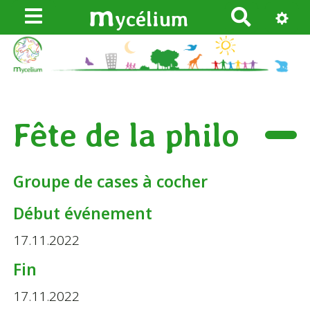
m
ycélium
R
e
c
h
e
r
Fête de la philo
c
h
e
Groupe de cases à cocher
r
Début événement
17.11.2022
Fin
17.11.2022