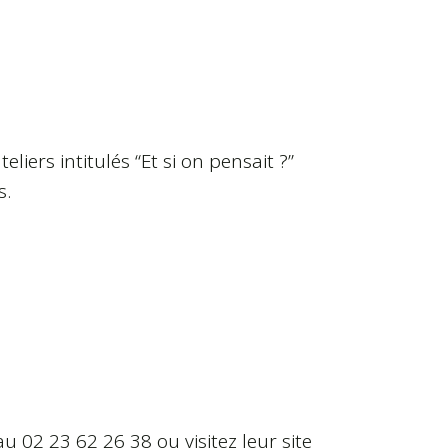
iers intitulés “Et si on pensait ?”
s.
u 02 23 62 26 38 ou visitez leur site