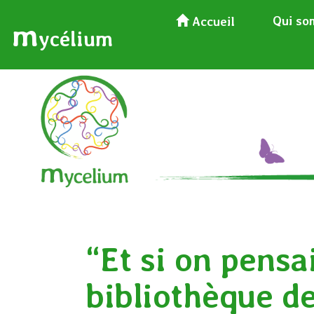
Qui so
Accueil
m
ycélium
“Et si on pensai
bibliothèque d