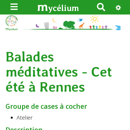
m
ycélium
R
e
c
h
e
r
Balades
c
h
méditatives - Cet
e
r
été à Rennes
Groupe de cases à cocher
Atelier
Description