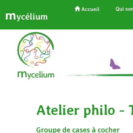
Qui so
Accueil
m
ycélium
Atelier philo -
Groupe de cases à cocher