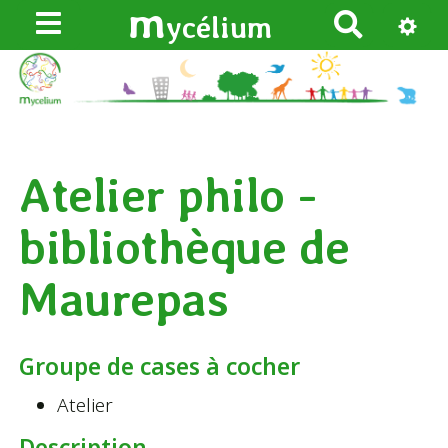
m
ycélium
R
e
c
h
e
r
Atelier philo -
c
h
bibliothèque de
e
r
Maurepas
Groupe de cases à cocher
Atelier
Description