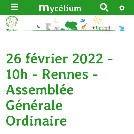
m
ycélium
R
e
c
h
e
r
26 février 2022 -
c
h
10h - Rennes -
e
r
Assemblée
Générale
Ordinaire