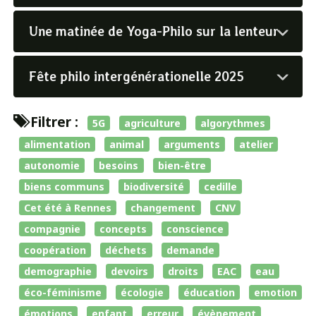
Une matinée de Yoga-Philo sur la lenteur
Fête philo intergénérationelle 2025
Filtrer :
5G
agriculture
algorythmes
alimentation
animal
arguments
atelier
autonomie
besoins
bien-être
biens communs
biodiversité
cedille
Cet été à Rennes
changement
CNV
compagnie
concepts
conscience
coopération
déchets
demande
demographie
devoirs
droits
EAC
eau
éco-féminisme
écologie
éducation
emotion
émotions
enfant
erreur
évènement