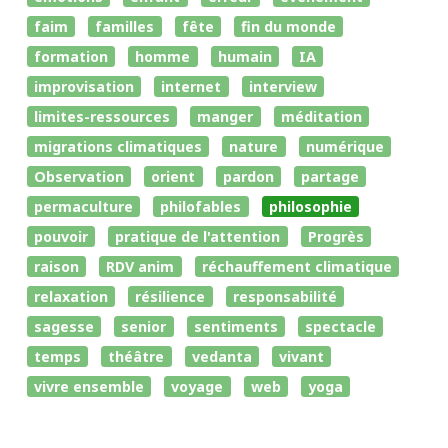
faim
familles
fête
fin du monde
formation
homme
humain
IA
improvisation
internet
interview
limites-ressources
manger
méditation
migrations climatiques
nature
numérique
Observation
orient
pardon
partage
permaculture
philofables
philosophie
pouvoir
pratique de l'attention
Progrès
raison
RDV anim
réchauffement climatique
relaxation
résilience
responsabilité
sagesse
senior
sentiments
spectacle
temps
théâtre
vedanta
vivant
vivre ensemble
voyage
web
yoga