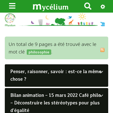
m
ycélium
R
e
c
h
e
r
Un total de 9 pages a été trouvé avec le
c
mot clé
.
philosophie
h
e
r
Penser, raisonner, savoir : est-ce la même
chose ?
Bilan animation – 15 mars 2022 Café philo
– Déconstruire les stéréotypes pour plus
d’égalité