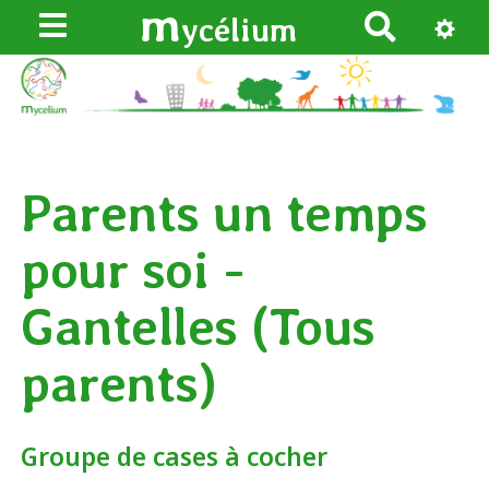
m
ycélium
R
e
c
h
e
r
Parents un temps
c
h
pour soi -
e
r
Gantelles (Tous
parents)
Groupe de cases à cocher