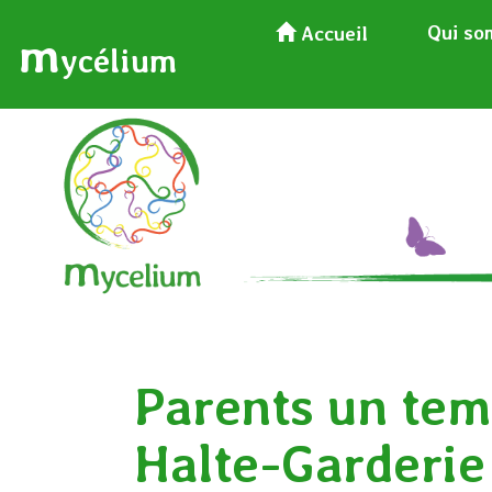
Qui so
Accueil
m
ycélium
Parents un temp
Halte-Garderie