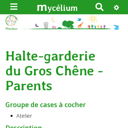
m
ycélium
R
e
c
h
e
r
Halte-garderie
c
h
du Gros Chêne -
e
r
Parents
Groupe de cases à cocher
Atelier
Description