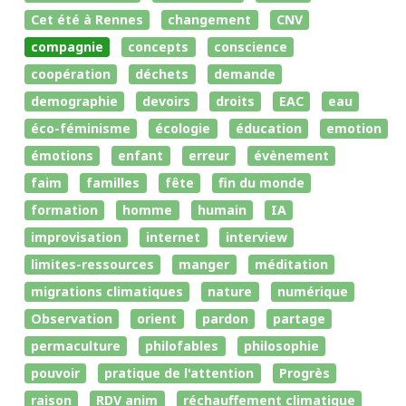
Cet été à Rennes
changement
CNV
compagnie
concepts
conscience
coopération
déchets
demande
demographie
devoirs
droits
EAC
eau
éco-féminisme
écologie
éducation
emotion
émotions
enfant
erreur
évènement
faim
familles
fête
fin du monde
formation
homme
humain
IA
improvisation
internet
interview
limites-ressources
manger
méditation
migrations climatiques
nature
numérique
Observation
orient
pardon
partage
permaculture
philofables
philosophie
pouvoir
pratique de l'attention
Progrès
raison
RDV anim
réchauffement climatique