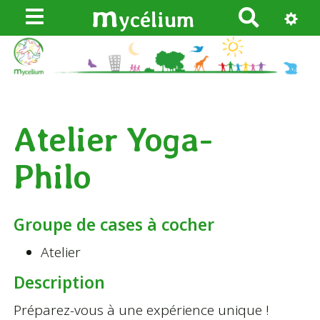
m
ycélium
R
e
c
h
e
r
Atelier Yoga-
c
h
Philo
e
r
Groupe de cases à cocher
Atelier
Description
Préparez-vous à une expérience unique !