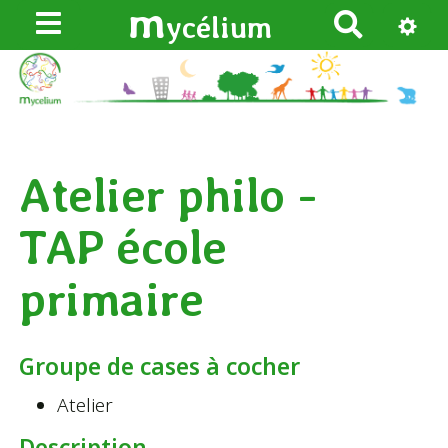
m
ycélium
R
e
c
h
e
r
Atelier philo -
c
h
TAP école
e
r
primaire
Groupe de cases à cocher
Atelier
Description